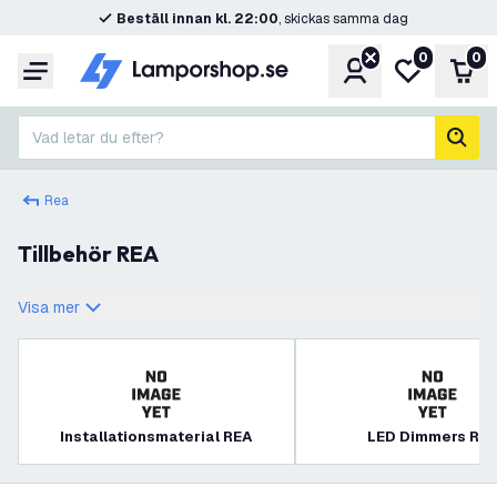
Beställ innan kl. 22:00
, skickas samma dag
0
0
Konto
Min önskelis
Var
Meny
Vad letar du efter?
sök
Rea
Tillbehör REA
Visa mer
Installationsmaterial REA
LED Dimmers RE