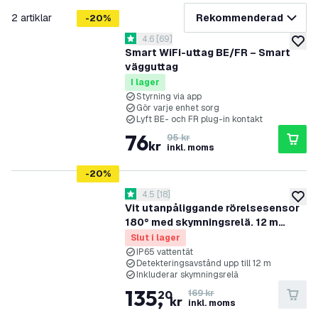
filtrera
2
artiklar
Rekommenderad
-
20
%
öppna recensionspanel
4.6
[
69
]
4.6 stjärnbetyg
lägg ti
Smart WiFi-uttag BE/FR – Smart
vägguttag
I lager
Styrning via app
Gör varje enhet sorg
Lyft BE- och FR plug-in kontakt
76
95 kr
kr
inkl. moms
-
20
%
öppna recensionspanel
4.5
[
18
]
4.5 stjärnbetyg
lägg ti
Vit utanpåliggande rörelsesensor
180° med skymningsrelä. 12 m
räckvidd. max 600 W. IP65
Slut i lager
IP65 vattentät
Detekteringsavstånd upp till 12 m
Inkluderar skymningsrelä
135
,
20
169 kr
kr
inkl. moms