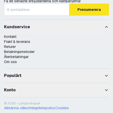
Få de senaste erbjudandena och kampanjerna!
Prenumerera
Kundservice
Kontakt
Frakt & leverans
Returer
Betalningsmetoder
Återbetalningar
Om oss
Populärt
Konto
© 2026 - Lamporshop.se
Allmänna villkor
Integritetspolicy
Cookies