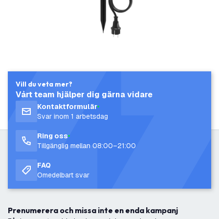
Vill du veta mer?
Vårt team hjälper dig gärna vidare
Kontaktformulär
Svar inom 1 arbetsdag
Ring oss
Tillgänglig mellan 08:00–21:00
FAQ
Omedelbart svar
Prenumerera och missa inte en enda kampanj